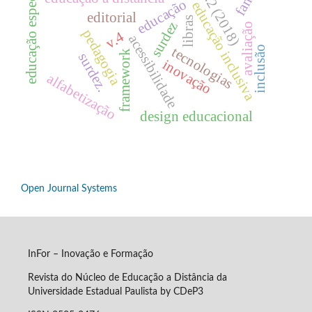
educação especial
n.2 (2018)
educação
educação inclusiva
editorial
libras
surdez
avaliação
pedagogia
v.4
acessibilidade
inclusão
tecnologias
framework
surdez.
inovação
alfabetização
design educacional
Open Journal Systems
InFor – Inovação e Formação
Revista do Núcleo de Educação a Distância da
Universidade Estadual Paulista by CDeP3